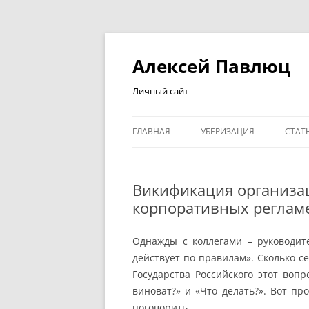
Перейти
к
содержимому
Алексей Павлюц
Личный сайт
ГЛАВНАЯ
УБЕРИЗАЦИЯ
СТАТ
СТА
Викификация организац
корпоративных реглам
Однажды с коллегами – руководит
действует по правилам». Сколько с
Государства Российского этот вопр
виноват?» и «Что делать?». Вот пр
поговорить.