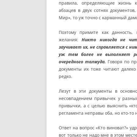
правила, определяющие жизнь к
абзацев в двух сотнях документов
Мир», то уж точно с карманный дам
Поэтому примите как данность, 
желания:
Никто никогда не чит
заучивает их, не справляется с ни
уж тем более не выполняет ра
очередного талмуда.
Говоря по п
документы их тоже читают далеко
редко.
Лезут в эти документы в основн
несовпадением привычек у разных
привычки, а с целью выяснить «кто
регламента неправы оба, но кто-то 
Ответ на вопрос «Кто виноват?» удр
вот только не надо мне в этом мес