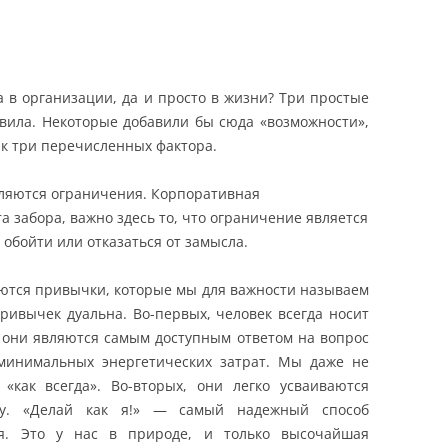
 в организации, да и просто в жизни? Три простые
вила. Некоторые добавили бы сюда «возможности»,
ак три перечисленных фактора.
яются ограничения. Корпоративная
 забора, важно здесь то, что ограничение является
обойти или отказаться от замысла.
ются привычки, которые мы для важности называем
ривычек дуальна. Во-первых, человек всегда носит
му они являются самым доступным ответом на вопрос
 минимальных энергетических затрат. Мы даже не
«как всегда». Во-вторых, они легко усваиваются
цу. «Делай как я!» — самый надежный способ
ия. Это у нас в природе, и только высочайшая