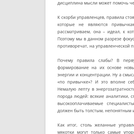
дисциплина мысли может помочь чел
К скорби управленцев, правила стоя
которые не являются привычка
рассматриваем, она – идеал, к ко
Поэтому мы в данном разрезе фоку
противоречат, на управленческой п
Почему правила слабы? В перв
формирование на их основе новы
энергии и концентрации. Ну а смыс
«по привычке»? И это вполне себ
Немалую лепту в энергозатратнос
порода людей: всякие аналитики, 
высокооплачиваемые специалист
должен быть толстым, непонятным 
Как итог, столь желанные управл
мякотки могут только самые упо