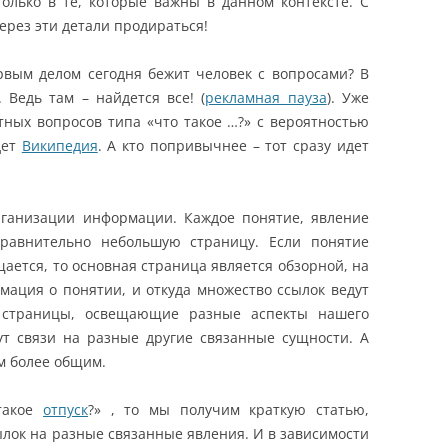
только в те, которые важны в данном контексте. С
ерез эти детали продираться!
ервым делом сегодня бежит человек с вопросами? В
 Ведь там – найдется все! (
рекламная пауза
). Уже
тных вопросов типа «что такое …?» с вероятностью
дет
Википедия
. А кто попривычнее – тот сразу идет
ганизации информации. Каждое понятие, явление
равнительно небольшую страницу. Если понятие
щается, то основная страница является обзорной, на
ация о понятии, и откуда множество ссылок ведут
е страницы, освещающие разные аспекты нашего
ут связи на разные другие связанные сущности. А
м более общим.
 такое
отпуск
?» , то мы получим краткую статью,
лок на разные связанные явления. И в зависимости