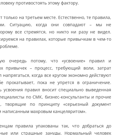
овеку противостоять этому фактору.
т только на третьем месте. Естественно, те правила,
ми. Ситуацию, когда они совпадают – мы не
торому все стремятся, но никто ни разу не видел.
сируемся на правилах, которые привычкам в чем-то
роблеме.
ую очередь потому, что «усвоение» правил и
х привычек – процесс, требующий воли, затрат
л напрягаться, когда все кругом экономно действуют
е прокатывает, пока не упрется в ограничение.
ть усвоения правил вносит специально выведенная
специалисты по СМК, бизнес-консультанты и прочие
ы, творящие по принципу «серьезный документ
и написанным махровым канцеляритом».
енцам правила упакованы так, что добраться до
рные или страшные зануды. Нормальный человек