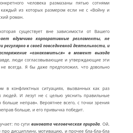
онкретного человека размазаны пятью сотнями
, каждый из которых размером если не с «Войну и
ский роман.
которая существует вне зависимости от Вашего
ает вдумчиво корпоративные регламенты, не
ми регулярно в своей повседневной деятельности, и
споряжение «ознакомиться» в момент выхода
равде, люди согласовывающие и утверждающие эти
 не всегда. Я бы даже предположил, что довольно
ом в конфликтных ситуациях, вызванных как раз
 людей. И лезут не с целью уяснить правильные
 больше неправ». Вероятнее всего, с точки зрения
неправ больше, и его привычка победит.
учает: по сути
виновата человеческая природа
. Ой,
те про дисциплину, мотивацию, и прочее бла-бла-бла