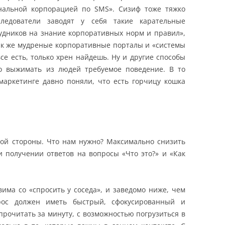
нальной корпорацией по SMS». Сизиф тоже тяжко
ледователи заводят у себя такие карательные
рудников на знание корпоративных норм и правил»,
ак же мудреные корпоративные порталы и «системы
се есть, только хрен найдешь. Ну и другие способы
о выжимать из людей требуемое поведение. В то
маркетинге давно поняли, что есть горчицу кошка
гой стороны. Что нам нужно? Максимально снизить
и получении ответов на вопросы «Что это?» и «Как
има со «спросить у соседа», и заведомо ниже, чем
рос должен иметь быстрый, сфокусированный и
рочитать за минуту, с возможностью погрузиться в