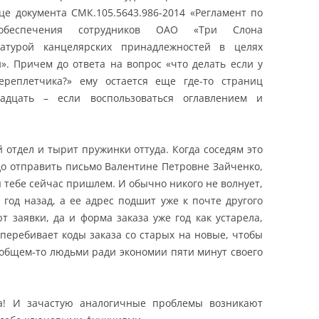
це документа СМК.105.5643.986-2014 «Регламент по
 обеспечения сотрудников ОАО «Три Слона
атурой канцелярских принадлежностей в целях
». Причем до ответа на вопрос «что делать если у
реплетчика?» ему остается еще где-то страниц
адцать – если воспользоваться оглавлением и
й отдел и тырит пружинки оттуда. Когда соседям это
адо отправить письмо Валентине Петровне Зайченко,
 тебе сейчас пришлем. И обычно никого не волнует,
год назад, а ее адрес подшит уже к почте другого
т заявки, да и форма заказа уже год как устарела,
перебивает коды заказа со старых на новые, чтобы
 общем-то людьми ради экономии пяти минут своего
да! И зачастую аналогичные проблемы возникают