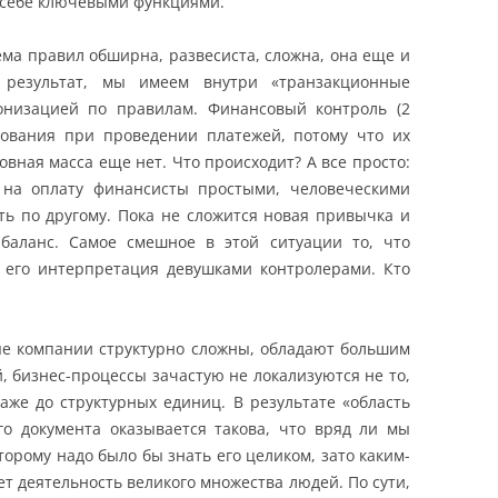
е себе ключевыми функциями.
тема правил обширна, развесиста, сложна, она еще и
 результат, мы имеем внутри «транзакционные
онизацией по правилам. Финансовый контроль (2
бования при проведении платежей, потому что их
новная масса еще нет. Что происходит? А все просто:
 на оплату финансисты простыми, человеческими
ть по другому. Пока не сложится новая привычка и
баланс. Самое смешное в этой ситуации то, что
а его интерпретация девушками контролерами. Кто
ые компании структурно сложны, обладают большим
, бизнес-процессы зачастую не локализуются не то,
даже до структурных единиц. В результате «область
го документа оказывается такова, что вряд ли мы
торому надо было бы знать его целиком, зато каким-
ет деятельность великого множества людей. По сути,