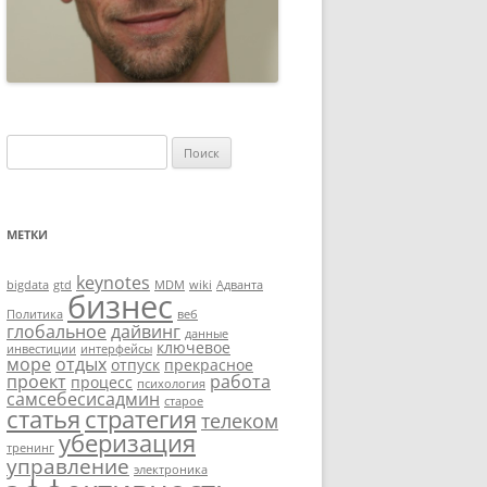
Найти:
МЕТКИ
keynotes
bigdata
gtd
MDM
wiki
Адванта
бизнес
Политика
веб
глобальное
дайвинг
данные
ключевое
инвестиции
интерфейсы
море
отдых
отпуск
прекрасное
проект
работа
процесс
психология
самсебесисадмин
старое
статья
стратегия
телеком
уберизация
тренинг
управление
электроника