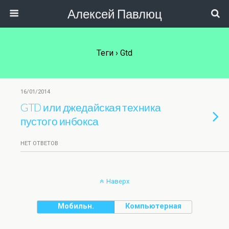
Алексей Павлюц
Теги › Gtd
16/01/2014
GTD или джедайская техника
пустого инбокса
НЕТ ОТВЕТОВ
Наверх
Мобильн.
Компьютерная