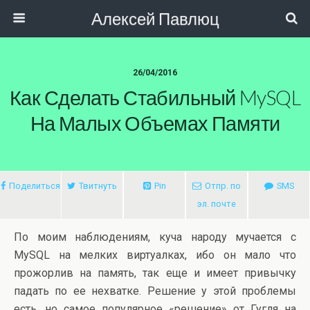
Алексей Павлюц
26/04/2016
Как Сделать Стабильный MySQL
На Малых Объемах Памяти
Поделиться
Твитнуть
Pin
Отпр. по
SMS
эл. почте
По моим наблюдениям, куча народу мучается с
МуSQL на мелких виртуалках, ибо он мало что
прожорлив на память, так еще и имеет привычку
падать по ее нехватке. Решение у этой проблемы
есть, но самое популярное «решение» от Гугля на