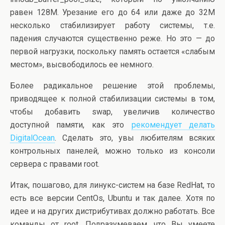
равен 128М. Урезание его до 64 или даже до 32М
несколько стабилизирует работу системы, т.е.
падения случаются существенно реже. Но это — до
первой нагрузки, поскольку память остается «слабым
местом», высвободилось ее немного.
Более радикальное решение этой проблемы,
приводящее к полной стабилизации системы в том,
чтобы добавить swap, увеличив количество
доступной памяти, как это
рекомендует делать
DigitalOcean
. Сделать это, увы любителям всяких
контрольных панелей, можно только из консоли
сервера с правами root.
Итак, пошагово, для линукс-систем на базе RedHat, то
есть все версии CentOs, Ubuntu и так далее. Хотя по
идее и на других дистрибутивах должно работать. Все
команды от root. Подразумеваем, что Вы умеете