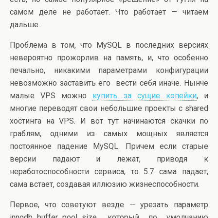
самом деле не работает. Что работает — читаем
дальше.
Проблема в том, что MySQL в последних версиях
невероятно прожорлив на память, и, что особенно
печально, никакими параметрами конфигурации
невозможно заставить его вести себя иначе. Нынче
малые VPS можно
купить за сущие копейки
, и
многие переводят свои небольшие проекты с shared
хостинга на VPS. И вот тут начинаются скачки по
граблям, одними из самых мощных является
постоянное падение MySQL. Причем если старые
версии падают и лежат, приводя к
неработоспособности сервиса, то 5.7 сама падает,
сама встает, создавая иллюзию жизнеспособности.
Первое, что советуют везде — урезать параметр
innodb_buffer_pool_size, который по умолчанию