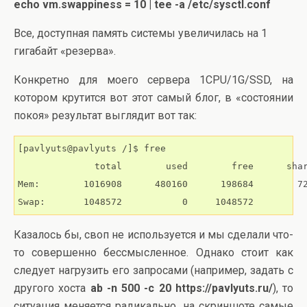
echo vm.swappiness = 10 | tee -a /etc/sysctl.conf
Все, доступная память системы увеличилась на 1
гигабайт «резерва».
Конкретно для моего сервера 1CPU/1G/SSD, на
котором крутится вот этот самый блог, в «состоянии
покоя» результат выглядит вот так:
[pavlyuts@pavlyuts /]$ free

              total        used        free      shar
Mem:        1016908      480160      198684        72
Казалось бы, своп не используется и мы сделали что-
то совершенно бессмысленное. Однако стоит как
следует нагрузить его запросами (например, задать с
другого хоста
ab -n 500 -c 20 https://pavlyuts.ru/
), то
ситуация меняется радикально, на скриншоте самые