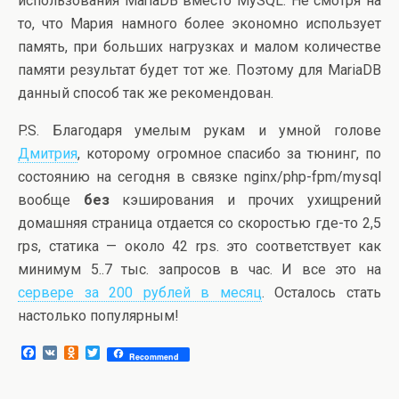
использования MariaDB вместо MySQL. Не смотря на
то, что Мария намного более экономно использует
память, при больших нагрузках и малом количестве
памяти результат будет тот же. Поэтому для MariaDB
данный способ так же рекомендован.
P.S. Благодаря умелым рукам и умной голове
Дмитрия
, которому огромное спасибо за тюнинг, по
состоянию на сегодня в связке nginx/php-fpm/mysql
вообще
без
кэширования и прочих ухищрений
домашняя страница отдается со скоростью где-то 2,5
rps, статика — около 42 rps. это соответствует как
минимум 5..7 тыс. запросов в час. И все это на
сервере за 200 рублей в месяц
. Осталось стать
настолько популярным!
F
V
O
T
Recommend
a
K
d
w
c
n
i
e
o
t