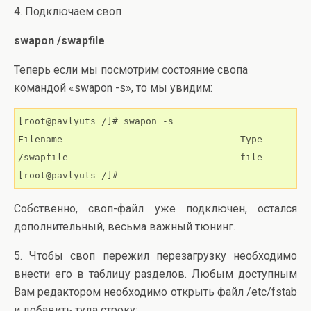
4. Подключаем своп
swapon /swapfile
Теперь если мы посмотрим состояние свопа
командой «swapon -s», то мы увидим:
[root@pavlyuts /]# swapon -s

Filename                                Type         
/swapfile                               file         
[root@pavlyuts /]#
Собственно, своп-файл уже подключен, остался
дополнительный, весьма важный тюнинг.
5. Чтобы своп пережил перезагрузку необходимо
внести его в таблицу разделов. Любым доступным
Вам редактором необходимо открыть файл /etc/fstab
и добавить туда строку: